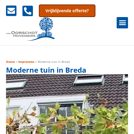
Vrijblijvende offerte?
Home
»
Impressies
»
Moderne tuin in Breda
Moderne tuin in Breda