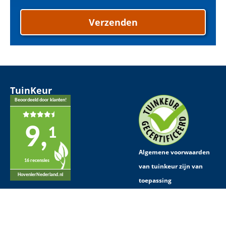
Verzenden
TuinKeur
Beoordeeld door klanten!
9,
1
Algemene voorwaarden
16 recensies
van tuinkeur zijn van
HovenierNederland.nl
toepassing
Links
Tuinarchitect Breda
Hovenier Zevenbergen