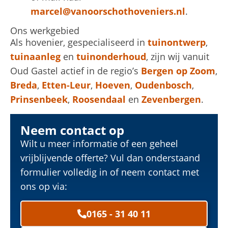
marcel@vanoorschothoveniers.nl
.
Ons werkgebied
Als hovenier, gespecialiseerd in
tuinontwerp
,
tuinaanleg
en
tuinonderhoud
, zijn wij vanuit
Oud Gastel actief in de regio’s
Bergen op Zoom
,
Breda
,
Etten-Leur
,
Hoeven
,
Oudenbosch
,
Prinsenbeek
,
Roosendaal
en
Zevenbergen
.
Neem contact op
Wilt u meer informatie of een geheel
vrijblijvende offerte? Vul dan onderstaand
formulier volledig in of neem contact met
ons op via:
0165 - 31 40 11